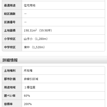
最適用途
住宅用地
総区画数
－
区画番号
－
2
土地面積
198.31m
（59.98坪）
小学校区
山手小
（1,280m）
中学校区
東中
（1,520m）
詳細情報
土地権利
所有権
都市計画
非線引区域
用途地域
１種住居
建ぺい率
60%
容積率
200%