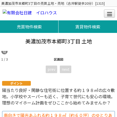
美濃加茂市本郷町3丁目の売買土地・売地（古井駅徒歩20分）[1315]
売買物件検索
賃貸物件検索
美濃加茂市本郷町3丁目 土地
1 / 3
区画図
prev
next
ポイント
陽当たり良好・閑静な住宅街に位置する約１９８㎡の広々敷
地。小学校やスーパーも近く、子育て世代にも安心の環境。
理想のマイホーム計画をぜひここから始めてみませんか？
南向きで陽光あふれる約１９８㎡（約６０坪）のゆとりあ