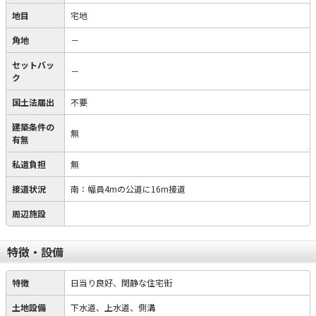
地目
宅地
角地
－
セットバッ
－
ク
国土法届出
不要
建築条件の
無
有無
私道負担
無
接道状況
南：幅員4mの公道に16m接道
周辺施設
特徴・設備
特徴
日当り良好、閑静な住宅街
土地設備
下水道、上水道、側溝