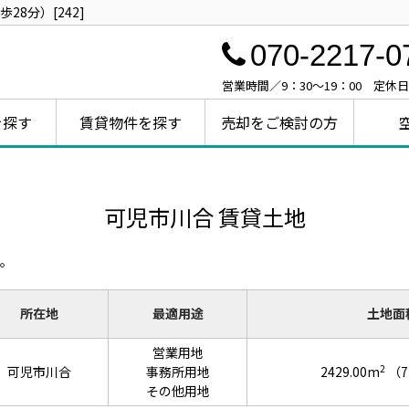
8分）[242]
070-2217-0
営業時間／9：30～19：00 定休
を探す
賃貸物件を探す
売却をご検討の方
可児市川合 賃貸土地
。
所在地
最適用途
土地面
営業用地
2
可児市川合
事務所用地
2429.00m
（7
その他用地