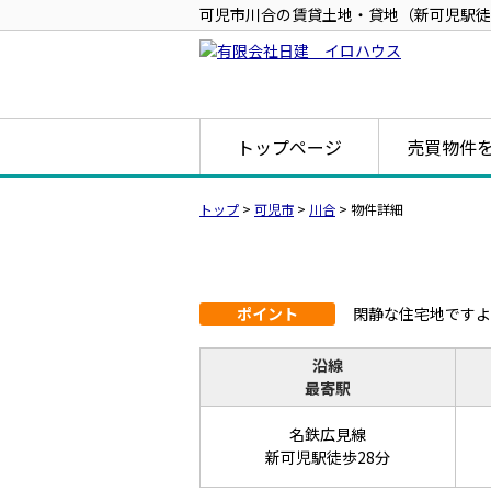
可児市川合の賃貸土地・貸地（新可児駅徒歩2
トップページ
売買物件
トップ
>
可児市
>
川合
>
物件詳細
ポイント
閑静な住宅地ですよ
沿線
最寄駅
名鉄広見線
新可児駅徒歩28分