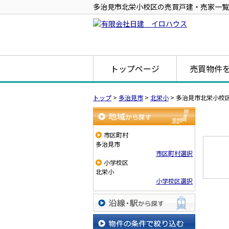
多治見市北栄小校区の売買戸建・売家一覧
トップページ
売買物件
トップ
>
多治見市
>
北栄小
>
多治見市北栄小校
地域から探す
市区町村
多治見市
市区町村選択
小学校区
北栄小
小学校区選択
沿線・駅から探す