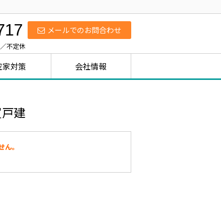
717
メールでのお問合わせ
日／不定休
空家対策
会社情報
買戸建
せん。
。