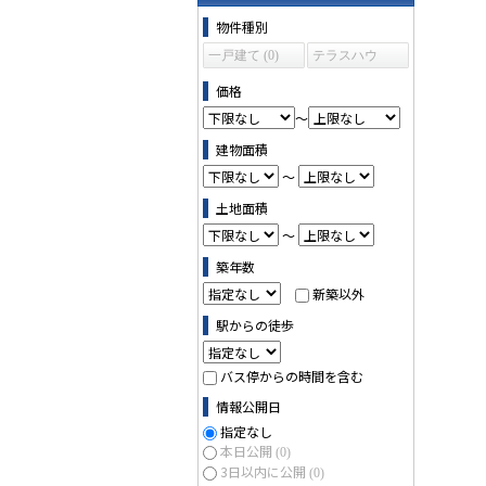
物件の条件で絞り込む
物件種別
一戸建て (0)
テラスハウ
ス (0)
価格
～
建物面積
～
土地面積
～
築年数
新築以外
駅からの徒歩
バス停からの時間を含む
情報公開日
指定なし
本日公開
(0)
3日以内に公開
(0)