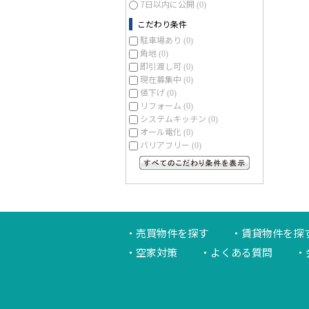
7日以内に公開
(0)
こだわり条件
駐車場あり
(0)
角地
(0)
即引渡し可
(0)
現在募集中
(0)
値下げ
(0)
リフォーム
(0)
システムキッチン
(0)
オール電化
(0)
バリアフリー
(0)
すべてのこだわり条件を見る
売買物件を探す
賃貸物件を探
空家対策
よくある質問