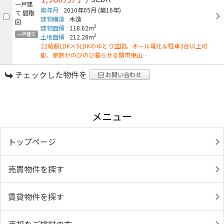
築年月
2010年05月
(築16年)
建物構造
木造
2
建物面積
118.62m
一戸建て
2
土地面積
212.28m
22帖超LDK×5LDKのゆとり空間。オール電化＆駐車3台以上可
能、家族がのびのび暮らせる関市東山…
チェックした物件を
お問い合わせ
メニュー
トップページ
売買物件を探す
賃貸物件を探す