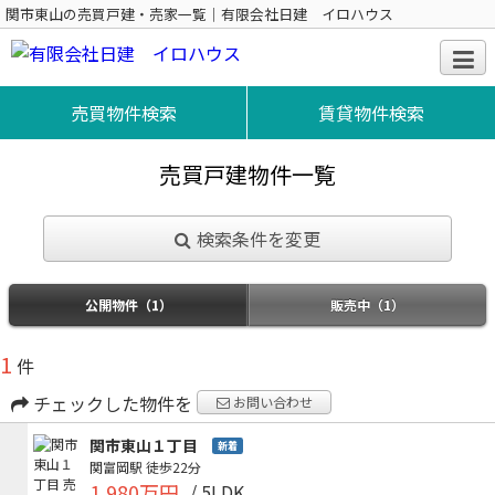
関市東山の売買戸建・売家一覧｜有限会社日建 イロハウス
売買物件検索
賃貸物件検索
売買戸建物件一覧
検索条件を変更
公開物件（1）
販売中（1）
1
件
チェックした物件を
お問い合わせ
関市東山１丁目
新着
関富岡駅
徒歩22分
1,980万円
/ 5LDK