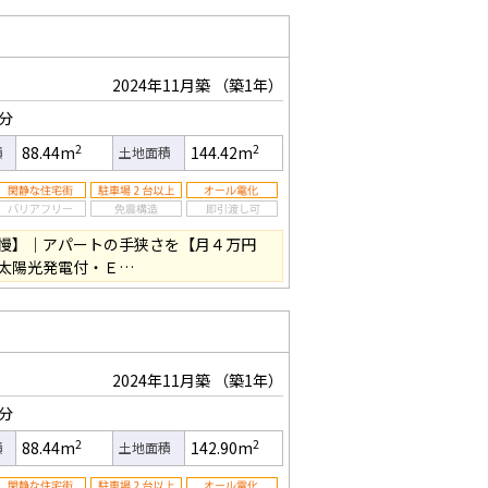
2024年11月築
（築1年）
4分
2
2
88.44m
144.42m
積
土地面積
慢】｜アパートの手狭さを【月４万円
太陽光発電付・Ｅ…
2024年11月築
（築1年）
4分
2
2
88.44m
142.90m
積
土地面積