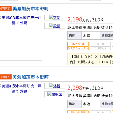
美濃加茂市本郷町
一戸建
2,198
3LDK
万円
/
JR太多線 美濃川合駅
徒歩1
木造
構造
建物面
【南向ＬＤＫ】×【収納自
台】で解決する３ＬＤＫ｜
美濃加茂市本郷町
一戸建
2,098
3LDK
万円
/
JR太多線 美濃川合駅
徒歩1
木造
構造
建物面