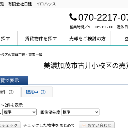
覧｜有限会社日建 イロハウス
070-2217-0
営業時間／9：30～19：00 定休
を探す
賃貸物件を探す
売却をご検討の方
小校区の売買戸建・売家一覧
美濃加茂市古井小校区の売
表示
物件（2）
販売中（2）
1～2件を表示
え
画像優先度
てチェック
チェックした物件をまとめて
お問い合わせ