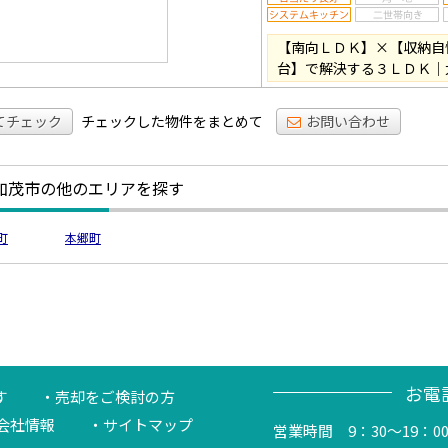
【南向ＬＤＫ】×【収納自
台】で解決する３ＬＤＫ｜
てチェック
チェックした物件をまとめて
お問い合わせ
加茂市の他のエリアを探す
町
本郷町
お電
す
売却をご検討の方
会社情報
サイトマップ
営業時間 9：30～19：0