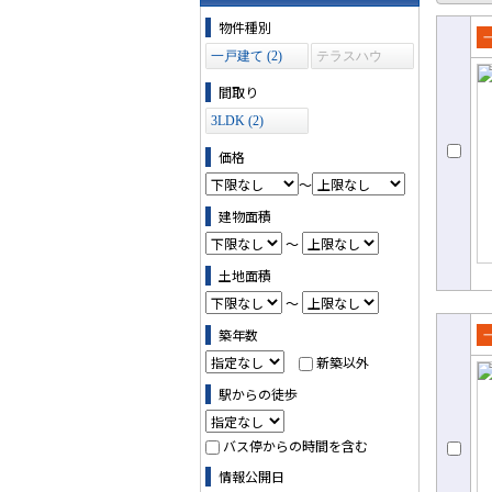
物件の条件で絞り込む
物件種別
売
一戸建て (2)
テラスハウ
ス (0)
て
間取り
3LDK (2)
価格
～
建物面積
～
土地面積
～
築年数
売
新築以外
て
駅からの徒歩
バス停からの時間を含む
情報公開日