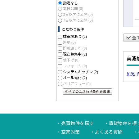
指定なし
本日公開
(0)
3日以内に公開
(0)
7日以内に公開
(0)
こだわり条件
駐車場あり
(2)
全
角地
(0)
即引渡し可
(0)
現在募集中
(2)
美濃
値下げ
(0)
リフォーム
(0)
システムキッチン
(2)
加茂川
オール電化
(2)
バリアフリー
(0)
すべてのこだわり条件を見る
売買物件を探す
賃貸物件を探
空家対策
よくある質問