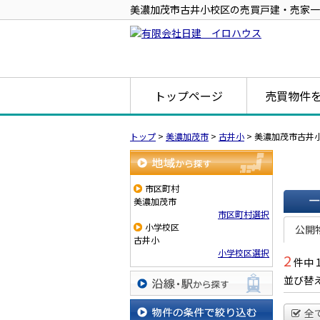
美濃加茂市古井小校区の売買戸建・売家一
トップページ
売買物件
トップ
>
美濃加茂市
>
古井小
>
美濃加茂市古井
地域から探す
市区町村
美濃加茂市
市区町村選択
一覧で
小学校区
公開
古井小
小学校区選択
2
件中 
並び替
沿線・駅から探す
全