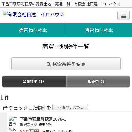
下呂市萩原町萩原の売買土地・売地一覧｜有限会社日建 イロハウス
売買物件検索
賃貸物件検索
売買土地物件一覧
検索条件を変更
公開物件（1）
販売中（1）
1
件
チェックした物件を
お問い合わせ
下呂市萩原町萩原1078-1
飛騨萩原駅
徒歩8分
850万円
坪単価：10.33万円