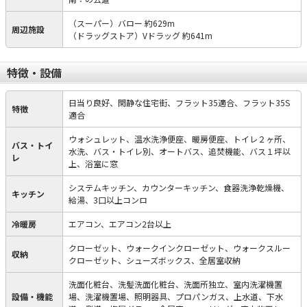
（スーパー）バロー 約629m
周辺施設
（ドラッグストア）Vドラッグ 約641m
特徴・設備
日当り良好、閑静な住宅街、フラット35適合、フラット35S
特徴
適合
ウォシュレット、温水洗浄便座、暖房便座、トイレ２ヶ所、
バス・トイ
水洗、バス・トイレ別、オートバス、追焚機能、バス１坪以
レ
上、浴室に窓
システムキッチン、カウンターキッチン、食器洗浄乾燥機、
キッチン
給湯、3口以上コンロ
冷暖房
エアコン、エアコン2台以上
クローゼット、ウォークインクローゼット、ウォークスルー
収納
クローゼット、シューズボックス、全居室収納
洗面化粧台、洗髪洗面化粧台、洗面所独立、室内洗濯機置
設備・機能
場、洗濯機置場、照明器具、プロパンガス、上水道、下水