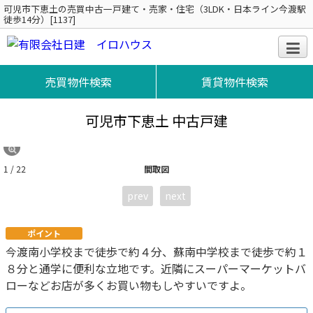
可児市下恵土の売買中古一戸建て・売家・住宅（3LDK・日本ライン今渡駅
徒歩14分）[1137]
売買物件検索
賃貸物件検索
可児市下恵土 中古戸建
1 / 22
間取図
prev
next
ポイント
今渡南小学校まで徒歩で約４分、蘇南中学校まで徒歩で約１
８分と通学に便利な立地です。近隣にスーパーマーケットバ
ローなどお店が多くお買い物もしやすいですよ。