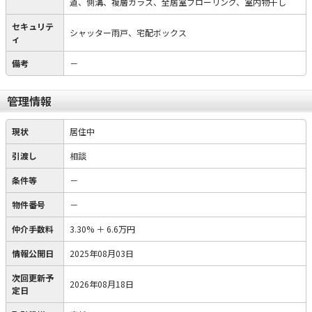
道、側溝、複層ガラス、全居室フローリング、室内物干し
セキュリテ
シャッター雨戸、宅配ボックス
ィ
備考
－
管理情報
現状
居住中
引渡し
相談
条件等
－
物件番号
－
仲介手数料
3.30%
＋
6.6万円
情報公開日
2025年08月03日
次回更新予
2026年08月18日
定日