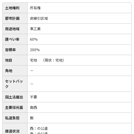
土地権利
所有権
都市計画
非線引区域
用途地域
準工業
建ぺい率
60%
容積率
200%
地目
宅地
（現状：宅地）
角地
－
セットバッ
－
ク
国土法届出
不要
主要採光面
南西
私道負担
無
西：の公道
接道状況
南：の公道