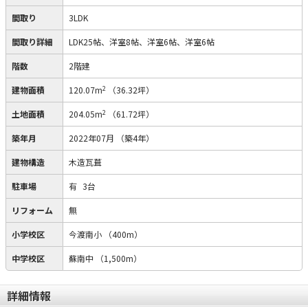
間取り
3LDK
間取り詳細
LDK25帖、洋室8帖、洋室6帖、洋室6帖
階数
2階建
2
建物面積
120.07m
（36.32坪）
2
土地面積
204.05m
（61.72坪）
築年月
2022年07月
（築4年）
建物構造
木造瓦葺
駐車場
有
3台
リフォーム
無
小学校区
今渡南小
（400m）
中学校区
蘇南中
（1,500m）
詳細情報