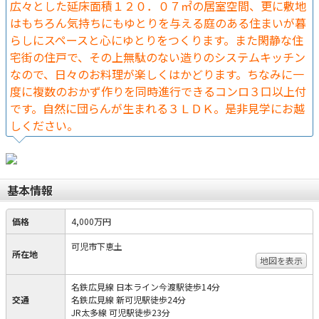
広々とした延床面積１２０．０７㎡の居室空間、更に敷地
はもちろん気持ちにもゆとりを与える庭のある住まいが暮
らしにスペースと心にゆとりをつくります。また閑静な住
宅街の住戸で、その上無駄のない造りのシステムキッチン
なので、日々のお料理が楽しくはかどります。ちなみに一
度に複数のおかず作りを同時進行できるコンロ３口以上付
です。自然に団らんが生まれる３ＬＤＫ。是非見学にお越
しください。
基本情報
価格
4,000万円
可児市下恵土
所在地
地図を表示
名鉄広見線 日本ライン今渡駅徒歩14分
交通
名鉄広見線 新可児駅徒歩24分
JR太多線 可児駅徒歩23分