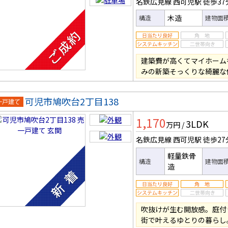
名鉄広見線 西可児駅
徒歩37
木造
構造
建物面
建築費が高くてマイホーム
みの新築そっくりな綺麗な
可児市鳩吹台2丁目138
一戸建
1,170
3LDK
万円
/
名鉄広見線 西可児駅
徒歩27
軽量鉄骨
構造
建物面
造
吹抜けが生む開放感。庭付
街で叶えるゆとりの暮らし