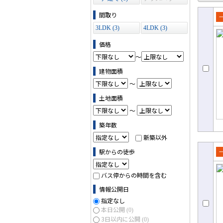
ス (0)
間取り
売
3LDK (3)
4LDK (3)
て
価格
～
建物面積
～
土地面積
～
築年数
新築以外
駅からの徒歩
売
て
バス停からの時間を含む
情報公開日
指定なし
本日公開
(0)
3日以内に公開
(0)