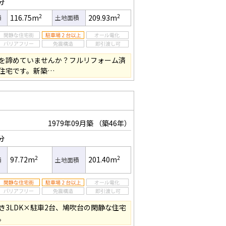
分
2
2
116.75m
209.93m
積
土地面積
を諦めていませんか？フルリフォーム済
住宅です。新築…
1979年09月築
（築46年）
分
2
2
97.72m
201.40m
積
土地面積
き3LDK×駐車2台、鳩吹台の閑静な住宅
。