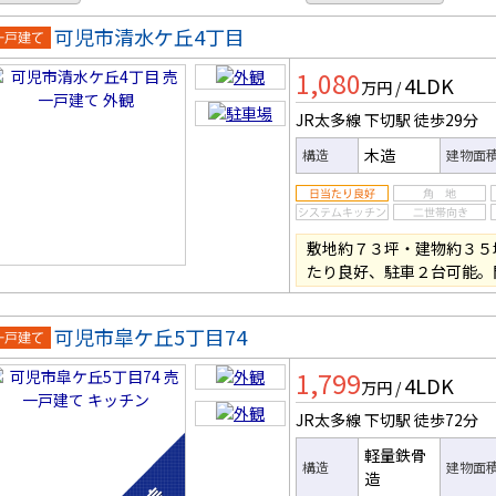
可児市清水ケ丘4丁目
一戸建
1,080
4LDK
万円
/
JR太多線 下切駅
徒歩29分
木造
構造
建物面
敷地約７３坪・建物約３５
たり良好、駐車２台可能。
可児市皐ケ丘5丁目74
一戸建
1,799
4LDK
万円
/
JR太多線 下切駅
徒歩72分
軽量鉄骨
構造
建物面
造