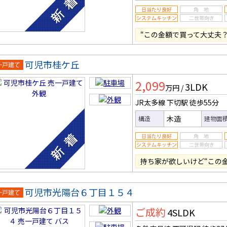
“この金額で買って大丈夫
可児市桂ケ丘
一戸建
2,099
3LDK
万円
/
JR太多線 下切駅
徒歩55分
木造
構造
建物面
持ち家が欲しいけど“この
可児市光陽台６丁目１５４
一戸建
ご成約
4SLDK