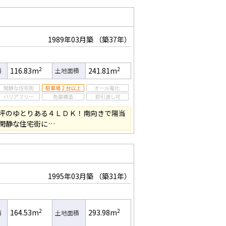
1989年03月築
（築37年）
2
2
116.83m
241.81m
積
土地面積
坪のゆとりある４ＬＤＫ！南向きで陽当
閑静な住宅街に…
1995年03月築
（築31年）
2
2
164.53m
293.98m
積
土地面積