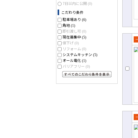
7日以内に公開
(0)
こだわり条件
駐車場あり
(6)
角地
(1)
即引渡し可
(0)
現在募集中
(5)
値下げ
(0)
売
リフォーム
(0)
て
システムキッチン
(5)
オール電化
(1)
バリアフリー
(0)
すべてのこだわり条件を見る
売
て