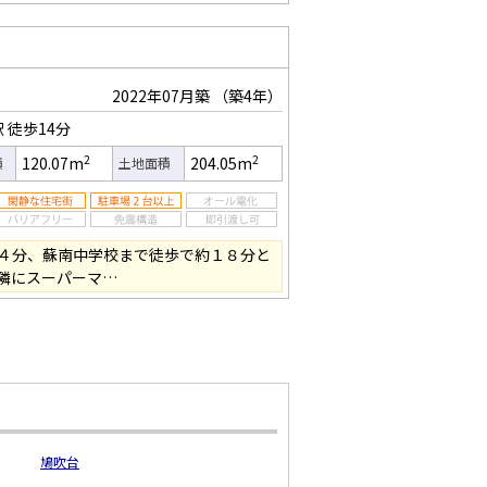
2022年07月築
（築4年）
駅
徒歩14分
2
2
120.07m
204.05m
積
土地面積
４分、蘇南中学校まで徒歩で約１８分と
隣にスーパーマ…
鳩吹台