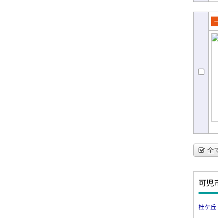
売
て
全
可児
桂ケ丘