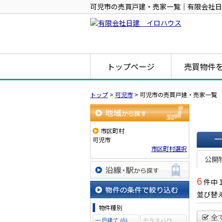
可児市の売買戸建・売家一覧｜有限会社日
トップページ
売買物件
トップ
>
可児市
>
可児市の売買戸建・売家一覧
地域から探す
市区町村
可児市
市区町村選択
一覧で
公開
6
件中 
沿線・駅から探す
並び替
物件の条件で絞り込む
物件種別
全
一戸建て (6)
テラスハウ