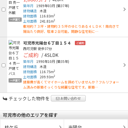
築年月
1989年03月
(築37年)
建物構造
木造
2
建物面積
116.83m
一戸建て
2
土地面積
241.81m
敷地約７３坪・建物約３５坪のゆとりある４ＬＤＫ！南向きで
陽当たり良好、駐車２台可能。閑静な住宅街に…
可児市光陽台６丁目１５４
ご成約
西可児駅
徒歩37分
ご成約
/ 4SLDK
築年月
1990年10月
(築35年)
建物構造
木造
2
建物面積
116.75m
2
土地面積
209.93m
一戸建て
建築費が高くてマイホームを諦めていませんか？フルリフォー
ム済みの新築そっくりな綺麗な住宅です。新築…
チェックした物件を
お問い合わせ
可児市の他のエリアを探す
桂ケ丘
光陽台