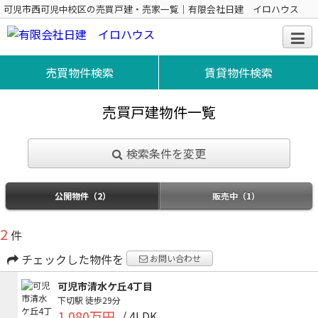
可児市西可児中校区の売買戸建・売家一覧｜有限会社日建 イロハウス
売買物件検索
賃貸物件検索
売買戸建物件一覧
検索条件を変更
公開物件（2）
販売中（1）
2
件
チェックした物件を
お問い合わせ
可児市清水ケ丘4丁目
下切駅
徒歩29分
1,080万円
/ 4LDK