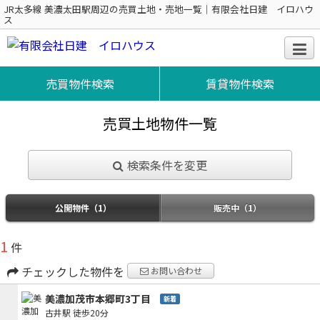
JR太多線 美濃太田駅周辺の売買土地・売地一覧｜有限会社日建 イロハウ
ス
売買物件検索
賃貸物件検索
売買土地物件一覧
検索条件を変更
公開物件（1）
販売中（1）
1
件
チェックした物件を
お問い合わせ
美濃加茂市本郷町3丁目
新着
古井駅
徒歩20分