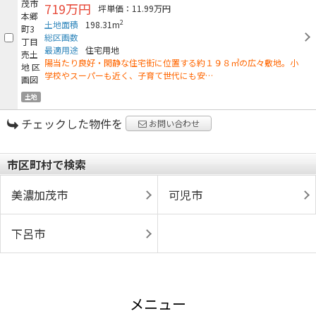
719万円
坪単価：11.99万円
2
土地面積
198.31m
総区画数
最適用途
住宅用地
陽当たり良好・閑静な住宅街に位置する約１９８㎡の広々敷地。小
学校やスーパーも近く、子育て世代にも安…
土地
チェックした物件を
お問い合わせ
市区町村で検索
美濃加茂市
可児市
下呂市
メニュー