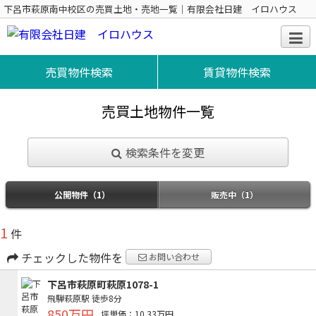
下呂市萩原南中校区の売買土地・売地一覧｜有限会社日建 イロハウス
売買物件検索
賃貸物件検索
売買土地物件一覧
検索条件を変更
公開物件（1）
販売中（1）
1
件
チェックした物件を
お問い合わせ
下呂市萩原町萩原1078-1
飛騨萩原駅
徒歩8分
850万円
坪単価：10.33万円