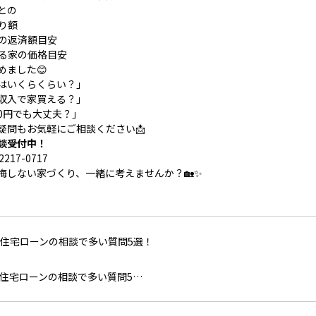
との
取り額
々の返済額目安
える家の価格目安
めました😊
はいくらくらい？」
収入で家買える？」
0円でも大丈夫？」
疑問もお気軽にご相談ください📩
談受付中！
2217-0717
悔しない家づくり、一緒に考えませんか？🏡✨
住宅ローンの相談で多い質問5…