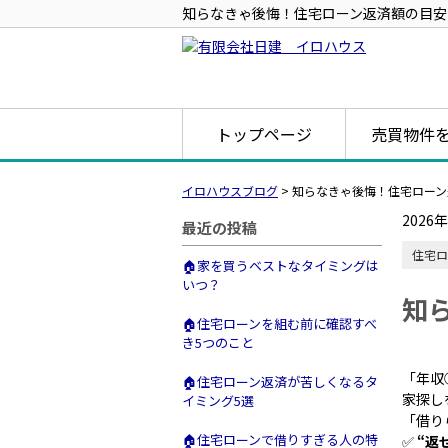
知らなきゃ後悔！住宅ローン返済額の目安
トップページ
売買物件
イロハウスブログ
>
知らなきゃ後悔！住宅ローン
2026
最近の投稿
住宅ロ
🏠家を買うベストなタイミングは
いつ？
知
🏠住宅ローンを組む前に確認すべ
き5つのこと
「年収
🏠住宅ローン返済が苦しくなるタ
家探し
イミング5選
「借り
🏠住宅ローンで借りすぎる人の特
✅
“返