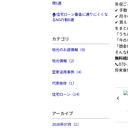
徴5選
年収ご
✔ 手
🏠住宅ローン審査に通りにくくな
✔ 月
るNG行動5選
✔ 買
をまと
「うち
カテゴリ
「今の
「頭金
地元のお店情報（9）
そんな
無料相
地元情報（2）
📞070-
将来後
空家活用事例（4）
代表挨拶（1）
住宅ローン（14）
アーカイブ
2026年07月（1）