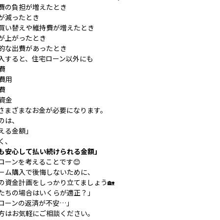
育費の負担が増えたとき
入が減ったとき
の買い替えや維持費が増えたとき
利が上がったとき
発的な出費があったとき
入すると、住宅ローン以外にも
費
の費用
費
後資金
さまざまなお金が必要になります。
のは、
える金額」
く、
も安心して払い続けられる金額」
ローンを考えることです😊
ーム購入で後悔しないために、
の資金計画をしっかり立てましょう🏡
たちの場合はいくらが適正？」
ローンの返済が不安…」
方はお気軽にご相談ください。