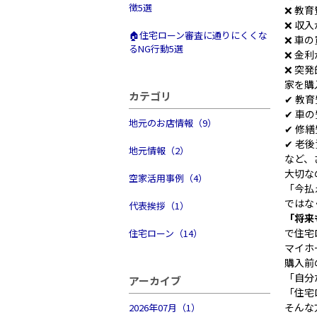
徴5選
❌ 教
❌ 収
🏠住宅ローン審査に通りにくくな
❌ 車
るNG行動5選
❌ 金
❌ 突
家を購
カテゴリ
✔ 教育
✔ 車
地元のお店情報（9）
✔ 修繕
✔ 老
地元情報（2）
など、
大切な
空家活用事例（4）
「今払
ではな
代表挨拶（1）
「将来
で住宅
住宅ローン（14）
マイホ
購入前
「自分
アーカイブ
「住宅
そんな
2026年07月（1）